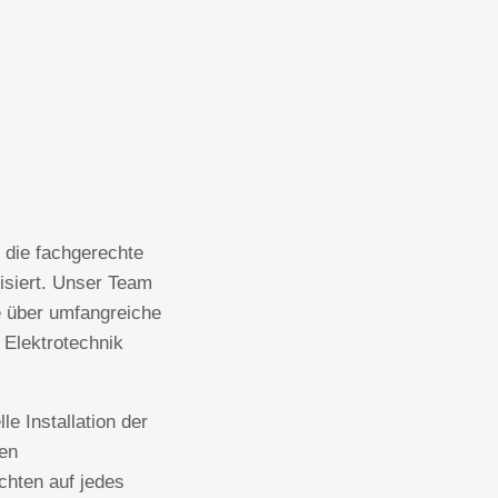
f die fachgerechte
lisiert. Unser Team
e über umfangreiche
 Elektrotechnik
le Installation der
ten
chten auf jedes