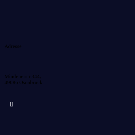
Adresse
Mindenerstr.344,
49086 Osnabrück