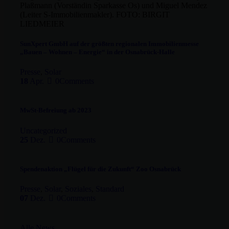
SunXpert GmbH auf der größten regionalen Immobilienmesse
„Bauen – Wohnen – Energie“ in der Osnabrück-Halle
Presse
,
Solar
18
Apr.
0
Comments
MwSt-Befreiung ab 2023
Uncategorized
25
Dez.
0
Comments
Spendenaktion „Flügel für die Zukunft“ Zoo Osnabrück
Presse
,
Solar
,
Soziales
,
Standard
07
Dez.
0
Comments
Alle News