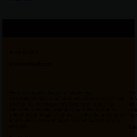
unsere Kunden
Kundenfeedback
Wir hatten zunächst Bedenken, ob sich eine
Wir 
Photovoltaikanlage für uns lohnt, aber Sunxpert hat uns sehr
im V
geholfen, das für uns passende Konzept zu finden. Die
der 
Mitarbeiter waren stets freundlich und hilfsbereit und wir
ausg
fühlten uns gut beraten. Auch nach der Installation haben wir
unte
immer wieder Unterstützung bekommen und sind rundum
zufrieden.
Fam