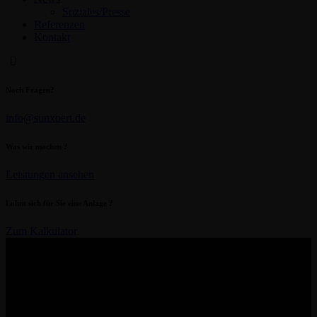
Soziales/Presse
Referenzen
Kontakt
Noch Fragen?
info@sunxpert.de
Was wir machen ?
Leistungen ansehen
Lohnt sich für Sie eine Anlage ?
Zum Kalkulator