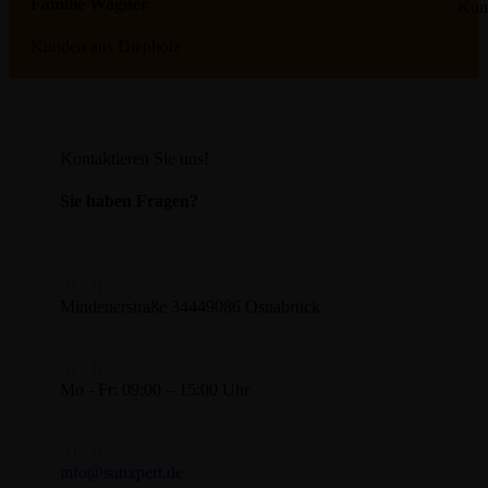
Familie Wagner
Kun
Kunden aus Diepholz
Kontaktieren Sie uns!
Sie haben Fragen?
Mindenerstraße 344
49086 Osnabrück
Mo - Fr: 09:00 – 15:00 Uhr
info@sunxpert.de