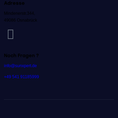
Adresse
Mindenerstr.344,
49086 Osnabrück
Noch Fragen ?
info@sunxpert.de
+49 541 91185999