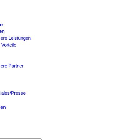
te
en
ere Leistungen
 Vorteile
ere Partner
iales/Presse
zen