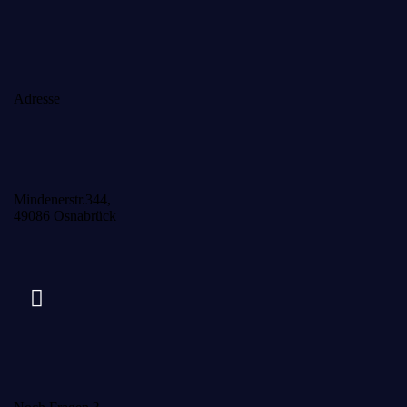
Adresse
Mindenerstr.344,
49086 Osnabrück